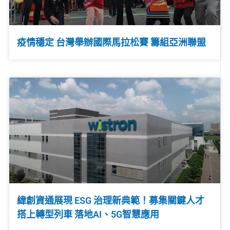
疫情穩定 台灣舉辦國際馬拉松賽 籌組亞洲聯盟
緯創資通展現 ESG 治理新典範！募集關鍵人才
搭上轉型列車 落地AI、5G智慧應用