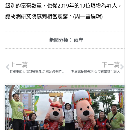
級別的富豪數量，也從2019年的19位爆增為41人，
讓胡潤研究院感到相當震驚。(周一豐編輯)
新聞分類：
兩岸
上一篇
下一篇
共軍東南沿海部署東風17 威脅必要時準備攻台
李嘉誠投資失利 香港首富拱手讓人