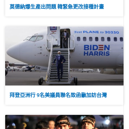
莫德納爆生產出問題 韓緊急更改接種計畫
拜登亞洲行 9名美議員聯名致函籲加訪台灣