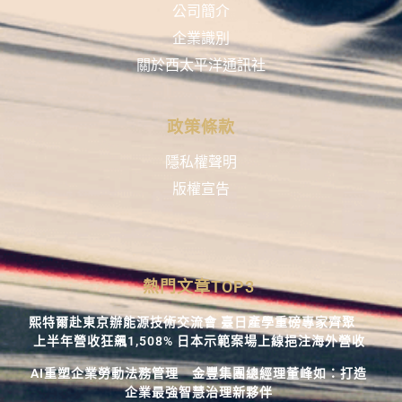
公司簡介
企業識別
關於西太平洋通訊社
政策條款
隱私權聲明
版權宣告
熱門文章TOP3
熙特爾赴東京辦能源技術交流會 臺日產學重磅專家齊聚
上半年營收狂飆1,508% 日本示範案場上線挹注海外營收
AI重塑企業勞動法務管理 金豐集團總經理董峰如：打造
企業最強智慧治理新夥伴