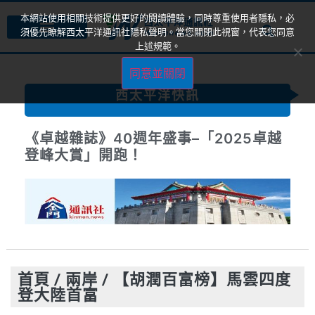
本網站使用相關技術提供更好的閱讀體驗，同時尊重使用者隱私，必
須優先瞭解西太平洋通訊社隱私聲明。當您關閉此視窗，代表您同意
上述規範。
同意並關閉
西太平洋快訊
《卓越雜誌》40週年盛事–「2025卓越
登峰大賞」開跑！
首頁
/
兩岸
/
【胡潤百富榜】馬雲四度
登大陸首富