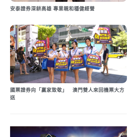
安泰證券深耕高雄 專業親和穩健經營
國票證券向「贏家致敬」 澳門雙人來回機票大方
送