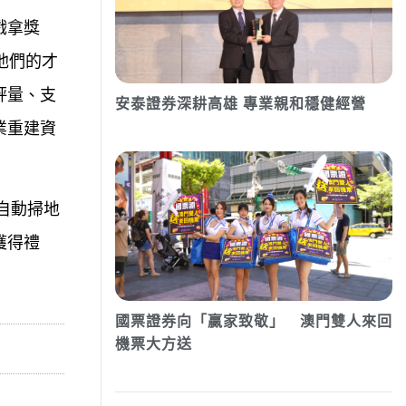
戲拿獎
他們的才
評量、支
安泰證券深耕高雄 專業親和穩健經營
業重建資
自動掃地
獲得禮
國票證券向「贏家致敬」 澳門雙人來回
機票大方送