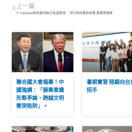
上一篇
T- Fashion時尚基地執行長溫筱鴻： 流行時尚重磅來襲 產業再晉級
聯合國大會揭幕！中
暑期實習 陸銀向台
國強調：「摒棄意識
招手
形態爭論，跨越文明
衝突陷阱」。