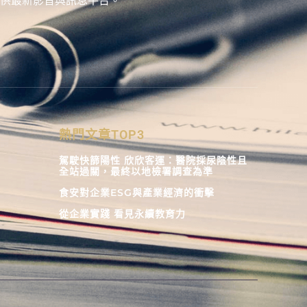
供最新影音與訊息平台。
熱門文章TOP3
駕駛快篩陽性 欣欣客運：醫院採尿陰性且
全站過關，最終以地檢署調查為準
食安對企業ESG與產業經濟的衝擊
從企業實踐 看見永續教育力