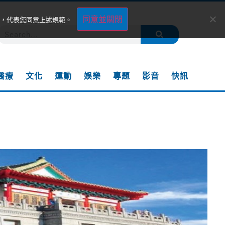
同意並關閉
，代表您同意上述規範。
醫療
文化
運動
娛樂
專題
影音
快訊