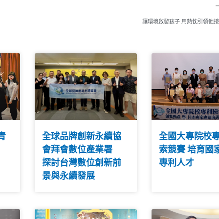
讓環境啟發孩子 用熱忱引領他
青
全球品牌創新永續協
全國大專院校
會拜會數位產業署
索競賽 培育國
探討台灣數位創新前
專利人才
景與永續發展