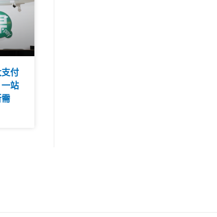
大支付
 一站
所需