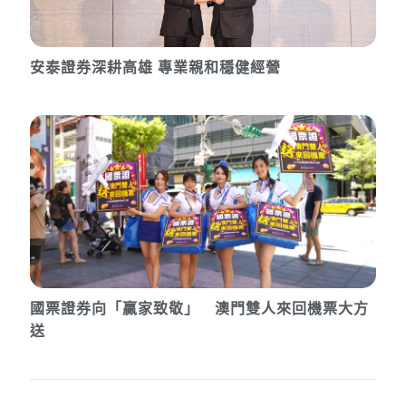
安泰證券深耕高雄 專業親和穩健經營
國票證券向「贏家致敬」 澳門雙人來回機票大方
送