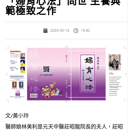
「婦育心法」問世 生養典
範極致之作
2023-02-13
15:42
文/黃小玲
醫師娘林美利是元天中醫莊昭龍院長的夫人，莊昭