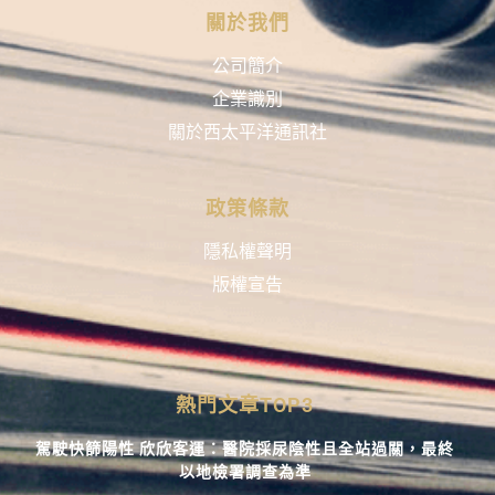
關於我們
公司簡介
企業識別
關於西太平洋通訊社
政策條款
隱私權聲明
版權宣告
熱門文章TOP3
駕駛快篩陽性 欣欣客運：醫院採尿陰性且全站過關，最終
以地檢署調查為準