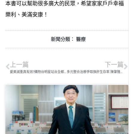
本書可以幫助很多廣大的民眾，希望家家戶戶幸福
樂利、美滿安康！
新聞分類：
醫療
上一篇
下一篇
愛美減重真有效?購物台明星站台全都是抽脂!
多元整合治療爭取換肝生存率 陳肇隆用醫療搭起世界橋樑