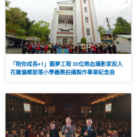
「陪你成長+1」圓夢工程 30位熱血攝影家投入
花蓮偏鄉部落小學義務拍攝製作畢業紀念冊