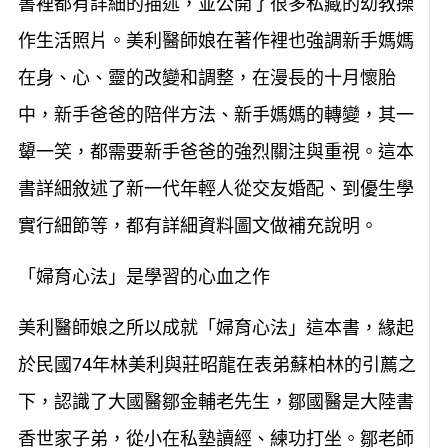
書裡都有詳細的描述，並公開了很多私藏的幼教操
作生活照片。美利醫師娘在著作裡也強調新手媽媽
在身、心、靈的改變和調整，在漫長的十月懷胎
中，新手爸爸的陪伴方法、新手媽媽的轉變，其一
顰一笑，都需要新手爸爸的強烈關注與重視。這本
書詳細敘述了新一代年輕人從交友婚配、到優生學
實行細節等，都有詳細資料圖文做補充說明。
「婦育心法」是學習的心血之作
美利醫師娘之所以成就「婦育心法」這本書，緣起
於民國74年林美利與莊昭龍在表弟蘇柏林的引薦之
下，認識了大國醫鄒金輔老先生，鄒國醫是大陸書
香世家子弟，從小在私塾讀經、練功打坐。鄒老師