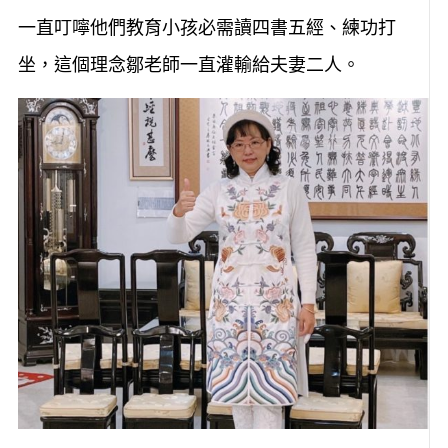
一直叮嚀他們教育小孩必需讀四書五經、練功打
坐，這個理念鄒老師一直灌輸給夫妻二人。