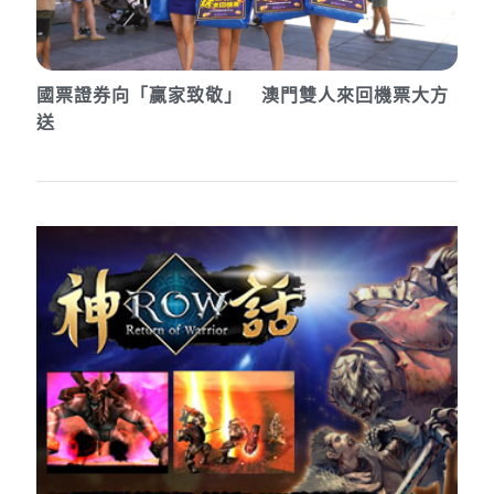
國票證券向「贏家致敬」 澳門雙人來回機票大方
送