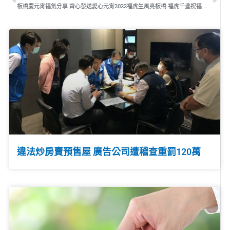
板橋慶元宵福氣分享 齊心發送愛心元宵
2022福虎生風亮板橋 福虎千盞祝福 萬坪公園浪漫燈海亮板橋
違法炒房賣預售屋 廣告公司遭稽查重罰120萬