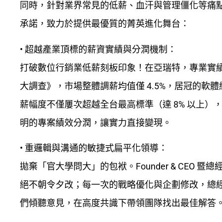
同時，針對業界常見的低薪、血汗與管理僵化等痛點，亞瑞
承諾，致力於提供最優質的菁英進化舞台：
•
超越產業頂標的薪資實績與分潤機制：
打破數位行銷業低薪刻板印象！在亞瑞特，專業實績起薪即高
大調查》，市場整體調薪均值僅 4.5%，居冠的軟體網
薪幅度不僅屢次超越全台最高標準（達
8%
以上）
明的專案績效分潤，讓實力直接變現。
•
重邏輯與溝通的敏捷式扁平化領導：
拋棄「官大學問大」的包袱。
Founder & CEO
暨總
絕不朝令夕改；每一次的戰略優化與企劃修改，總
們傾聽意見，在高度共識下帶領團隊找出最佳解答