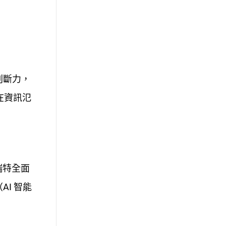
判斷力，
在資訊氾
瑞特全面
AI 智能