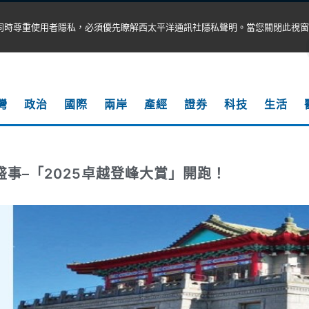
同時尊重使用者隱私，必須優先瞭解西太平洋通訊社隱私聲明。當您關閉此視窗
灣
政治
國際
兩岸
產經
證券
科技
生活
盛事–「2025卓越登峰大賞」開跑！