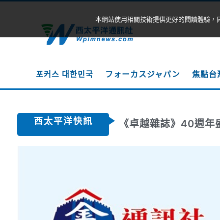
本網站使用相關技術提供更好的閱讀體驗，
포커스 대한민국
フォーカスジャパン
焦點台
西太平洋快訊
《卓越雜誌》40週年