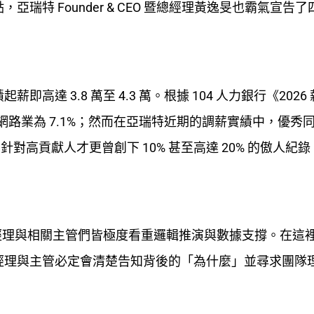
特 Founder & CEO 暨總經理黃逸旻也霸氣宣告
達 3.8 萬至 4.3 萬。根據 104 人力銀行《2026
路業為 7.1%；
然而在亞瑞特近期的調薪實績中，優秀
，針對高貢獻人才更曾創下
10%
甚至高達
20%
的傲人紀錄
經理與相關主管們皆極度看重邏輯推演與數據支撐。
在這
經理與主管必定會清楚告知背後的「為什麼」並尋求團隊
。