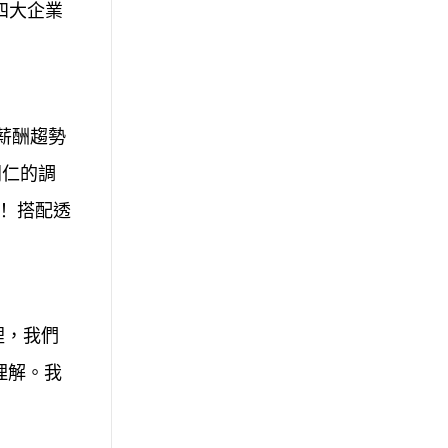
了四大企業
 薪酬趨勢
同仁的調
！
搭配透
裡，我們
理解。我