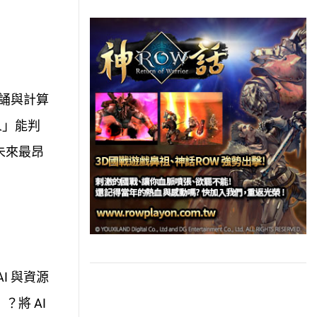
背誦與計算
人」能判
未來最昂
I 與資源
將 AI