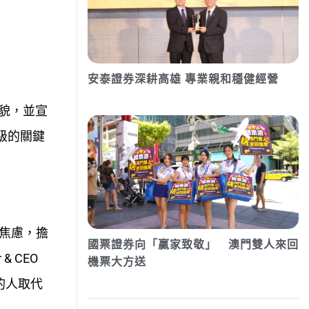
安泰證券深耕高雄 專業親和穩健經營
樣貌，並宣
級的關鍵
到焦慮，擔
國票證券向「贏家致敬」 澳門雙人來回
 CEO
機票大方送
 的人取代