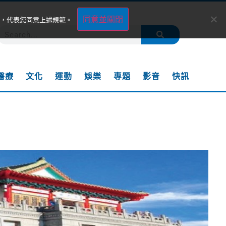
同意並關閉
，代表您同意上述規範。
醫療
文化
運動
娛樂
專題
影音
快訊